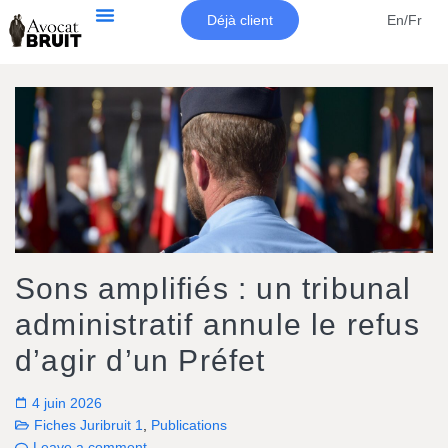
Déjà client
En/Fr
Sons amplifiés : un tribunal
administratif annule le refus
d’agir d’un Préfet
4 juin 2026
Fiches Juribruit 1
,
Publications
Leave a comment