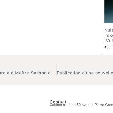
Nui
l’e
[Vil
4 jui
Le mensuel I comme info donne la parole à Maître Sanson dans son numéro d’août 2015
Contact
Cabinet situé au 50 avenue Pierre Gren