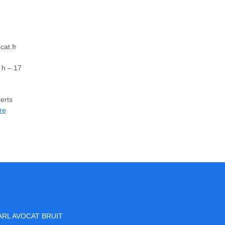
at.fr
 h – 17
erts
re
ELARL AVOCAT BRUIT