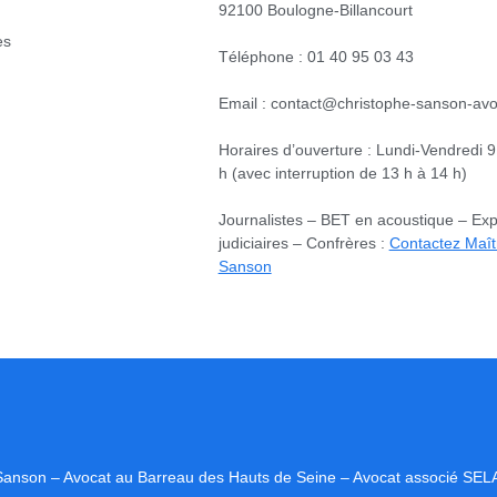
92100 Boulogne-Billancourt
es
Téléphone : 01 40 95 03 43
Email : contact@christophe-sanson-avoc
Horaires d’ouverture : Lundi-Vendredi 9
h (avec interruption de 13 h à 14 h)
Journalistes – BET en acoustique – Exp
judiciaires – Confrères :
Contactez Maît
Sanson
 Sanson – Avocat au Barreau des Hauts de Seine – Avocat associé S