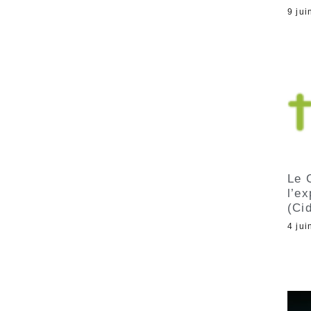
9 jui
Le C
l’e
(Ci
4 jui