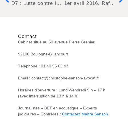
D7 : Lutte contre le bruit des lieux musicaux (discothèques, bars, restaurants, boutiques)
1er avril 2016, Rafaële Rivais, journaliste au Monde cite à nouveau Maître SANSON dans son celèbre Blog « sos conso »
Contact
Cabinet situé au 50 avenue Pierre Grenier,
92100 Boulogne-Billancourt
Téléphone : 01 40 95 03 43
Email : contact@christophe-sanson-avocat.fr
Horaires d’ouverture : Lundi-Vendredi 9 h – 17 h
(avec interruption de 13 h à 14 h)
Journalistes – BET en acoustique – Experts
judiciaires – Confrères :
Contactez Maître Sanson