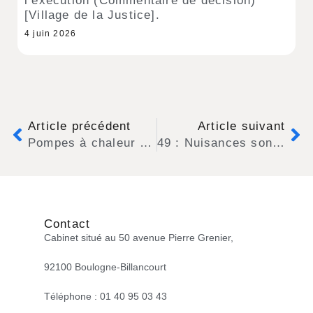
l’exécution (Commentaire de décision)
[Village de la Justice].
4 juin 2026
Article précédent
Article suivant
Pompes à chaleur : les conflits entre voisins explosent (interview de Maître SANSON dans le mensuel Que Choisir d’avril 2023)
49 : Nuisances sonores liées à une activité professionnelle : un nouveau délai de prescription quinquennale court à compter de la date d’aggravation des troubles.
Contact
Cabinet situé au 50 avenue Pierre Grenier,
92100 Boulogne-Billancourt
Téléphone : 01 40 95 03 43