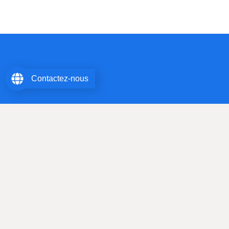
Contactez-nous
Maître Christophe Sanson – Avocat au Barreau des Hauts de
Seine – Avocat associé SELARL AVOCAT BRUIT
© All Rights Reserved.