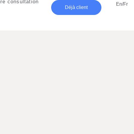
re consultation
En/Fr
Déjà client