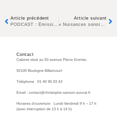
Article précédent
Article suivant
PODCAST : Émission spéciale bruit
« Nuisances sonores: la polémique continue entre des riverains et une usine Fleury Michon en Vendée » (RMC)
Contact
Cabinet situé au 50 avenue Pierre Grenier,
92100 Boulogne-Billancourt
Téléphone : 01 40 95 03 43
Email : contact@christophe-sanson-avocat.fr
Horaires d’ouverture : Lundi-Vendredi 9 h – 17 h
(avec interruption de 13 h à 14 h)