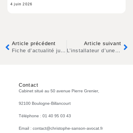
4 juin 2026
Article précédent
Article suivant
Fiche d’actualité juridique n°3 – Au secours ! La dark-kitchen en bas de chez moi fait trop de bruit !
L’installateur d’une pompe à chaleur trop bruyante doit répondre de toutes les condamnations prononcées à l’encontre de son propriétaire (Commentaire de décision)
Contact
Cabinet situé au 50 avenue Pierre Grenier,
92100 Boulogne-Billancourt
Téléphone : 01 40 95 03 43
Email : contact@christophe-sanson-avocat.fr