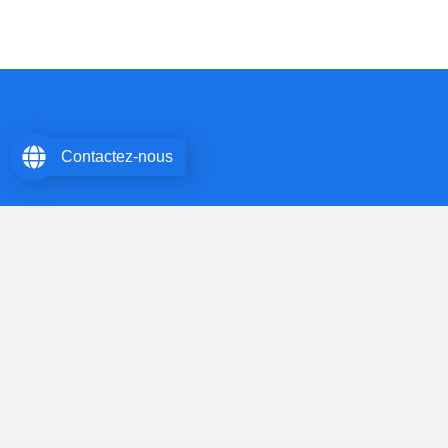
Contactez-nous
Maître Christophe Sanson – Avocat au Barreau des Hauts de
Seine – Avocat associé SELARL AVOCAT BRUIT
© All Rights Reserved.