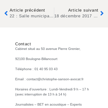
Article précédent
Article suivant
22 : Salle municipale bruyante : la carence fautive du maire dans l’exercice de son pouvoir de police
18 décembre 2017 : publication de la fiche « Livraisons nocturnes et règle de l’antériorité » sur BRUIT.FR
Contact
Cabinet situé au 50 avenue Pierre Grenier,
92100 Boulogne-Billancourt
Téléphone : 01 40 95 03 43
Email : contact@christophe-sanson-avocat.fr
Horaires d’ouverture : Lundi-Vendredi 9 h – 17 h
(avec interruption de 13 h à 14 h)
Journalistes – BET en acoustique – Experts