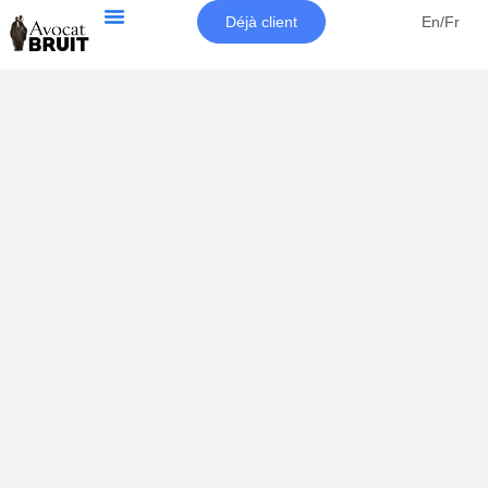
Déjà client
En/Fr
Première consultation